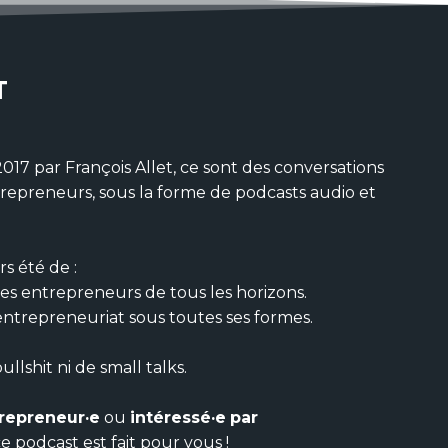
T
17 par François Allet, ce sont des conversations
trepreneurs, sous la forme de podcasts audio et
s été de :
es entrepreneurs de tous les horizons.
entrepreneuriat sous toutes ses formes.
ullshit ni de small talks.
repreneur·e
ou
intéressé·e
par
ce podcast est fait pour vous !