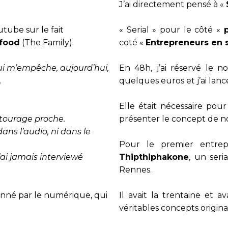
J’ai directement pensé à «
ube sur le fait
« Serial » pour le côté «
pfood
(The Family).
coté «
Entrepreneurs en 
ui m’empêche, aujourd’hui,
En 48h, j’ai réservé le 
.
quelques euros et j’ai lanc
Elle était nécessaire pour
ntourage proche.
présenter le concept de n
ans l’audio, ni dans le
Pour le premier entrep
’ai jamais interviewé
Thipthiphakone
, un seri
Rennes.
onné par le numérique, qui
Il avait la trentaine et 
véritables concepts origina