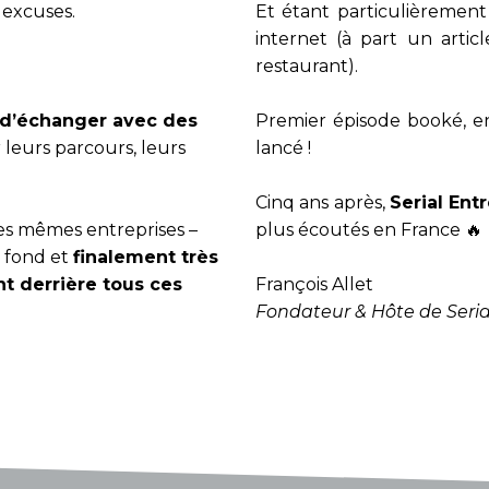
s excuses.
Et étant particulièrement 
internet (à part un arti
restaurant).
 d’échanger avec des
Premier épisode booké, enr
r leurs parcours, leurs
lancé !
Cinq ans après,
Serial En
des mêmes entreprises –
plus écoutés en France 🔥
e fond et
finalement très
 derrière tous ces
François Allet
Fondateur & Hôte de Seria