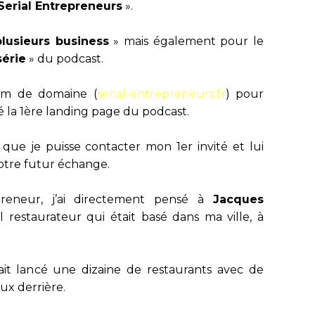
Serial Entrepreneurs
».
plusieurs business
» mais également pour le
série
» du podcast.
nom de domaine (
serial-entrepreneurs.fr
) pour
é la 1ère landing page du podcast.
 que je puisse contacter mon 1er invité et lui
otre futur échange.
reneur, j’ai directement pensé à
Jacques
al restaurateur qui était basé dans ma ville, à
avait lancé une dizaine de restaurants avec de
ux derrière.