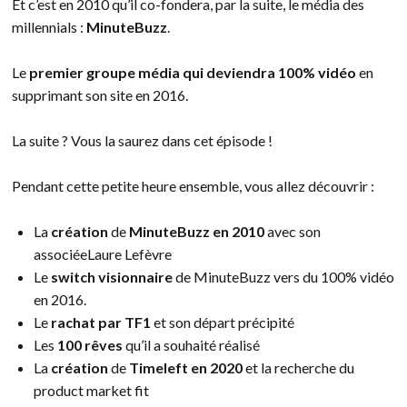
Et c’est en 2010 qu’il co-fondera, par la suite, le média des
millennials :
MinuteBuzz
.
Le
premier groupe média qui deviendra 100% vidéo
en
supprimant son site en 2016.
La suite ? Vous la saurez dans cet épisode !
Pendant cette petite heure ensemble, vous allez découvrir :
La
création
de
MinuteBuzz en 2010
avec son
associéeLaure Lefèvre
Le
switch visionnaire
de MinuteBuzz vers du 100% vidéo
en 2016.
Le
rachat par TF1
et son départ précipité
Les
100 rêves
qu’il a souhaité réalisé
La
création
de
Timeleft en 2020
et la recherche du
product market fit