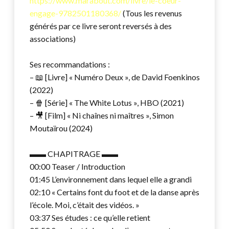
https://www.marabout.com/livre/le-coeur-
engage-9782501180368/
(Tous les revenus
générés par ce livre seront reversés à des
associations)
Ses recommandations :
– 📖 [Livre] « Numéro Deux », de David Foenkinos
(2022)
– 🍿 [Série] « The White Lotus », HBO (2021)
– 🎥 [Film] « Ni chaînes ni maîtres », Simon
Moutaïrou (2024)
▬▬ CHAPITRAGE ▬▬
00:00 Teaser / Introduction
01:45 L’environnement dans lequel elle a grandi
02:10 « Certains font du foot et de la danse après
l’école. Moi, c’était des vidéos. »
03:37 Ses études : ce qu’elle retient