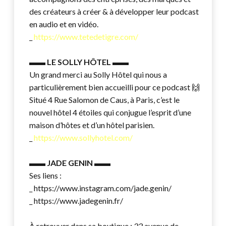
des créateurs à créer & à développer leur podcast
en audio et en vidéo.
_
https://www.tetedetigre.com/
▬▬
LE SOLLY HÔTEL
▬▬
Un grand merci au Solly Hôtel qui nous a
particulièrement bien accueilli pour ce podcast 🙌
Situé 4 Rue Salomon de Caus, à Paris, c’est le
nouvel hôtel 4 étoiles qui conjugue l’esprit d’une
maison d’hôtes et d’un hôtel parisien.
_
https://www.sollyhotel.com/
▬▬
JADE GENIN
▬▬
Ses liens :
_ https://www.instagram.com/jade.genin/
_ https://www.jadegenin.fr/
À retrouver dans sa boutique : 33 avenue de