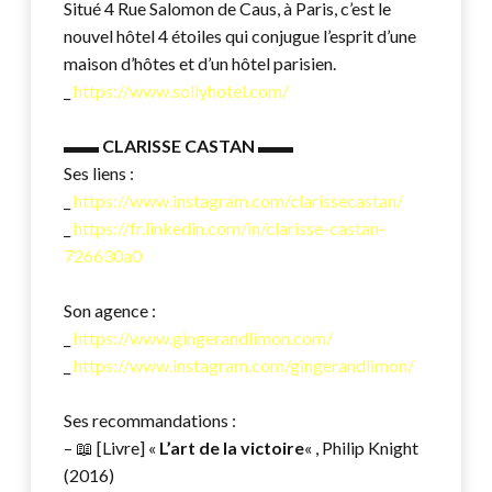
Situé 4 Rue Salomon de Caus, à Paris, c’est le
nouvel hôtel 4 étoiles qui conjugue l’esprit d’une
maison d’hôtes et d’un hôtel parisien.
_
https://www.sollyhotel.com/
▬▬
CLARISSE CASTAN
▬▬
Ses liens :
_
https://www.instagram.com/clarissecastan/
_
https://fr.linkedin.com/in/clarisse-castan-
726630a0
Son agence :
_
https://www.gingerandlimon.com/
_
https://www.instagram.com/gingerandlimon/
Ses recommandations :
– 📖 [Livre] «
L’art de la victoire
« , Philip Knight
(2016)