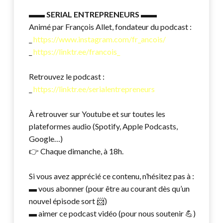
▬▬
SERIAL ENTREPRENEURS
▬▬
Animé par François Allet, fondateur du podcast :
_
https://www.instagram.com/fr_ancois/
_
https://linktr.ee/francois_
Retrouvez le podcast :
_
https://linktr.ee/serialentrepreneurs
À retrouver sur Youtube et sur toutes les
plateformes audio (Spotify, Apple Podcasts,
Google…)
👉 Chaque dimanche, à 18h.
Si vous avez apprécié ce contenu, n’hésitez pas à :
▬ vous abonner (pour être au courant dès qu’un
nouvel épisode sort 📨)
▬ aimer ce podcast vidéo (pour nous soutenir 💪)