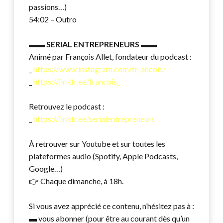
passions…)
54:02 – Outro
▬▬
SERIAL ENTREPRENEURS
▬▬
Animé par François Allet, fondateur du podcast :
_
https://www.instagram.com/fr_ancois/
_
https://linktr.ee/francois_
Retrouvez le podcast :
_
https://linktr.ee/serialentrepreneurs
À retrouver sur Youtube et sur toutes les
plateformes audio (Spotify, Apple Podcasts,
Google…)
👉 Chaque dimanche, à 18h.
Si vous avez apprécié ce contenu, n’hésitez pas à :
▬ vous abonner (pour être au courant dès qu’un