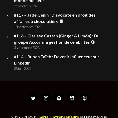
monde meilleur
21 octobre 2024
#117 – Jade Genin : D’avocate en droit des
affaires à chocolatière 🍫
10 septembre 2023
#116 – Clarisse Castan (Ginger & Limón) : Du
groupe Accor à la gestion de célébrités 🍋
3 septembre 2023
#114 – Ruben Taïeb : Devenir influenceur sur
LinkedIn
25 juin 2023
2017 - 2026 ©
Serial Entrepreneurs
est une marque