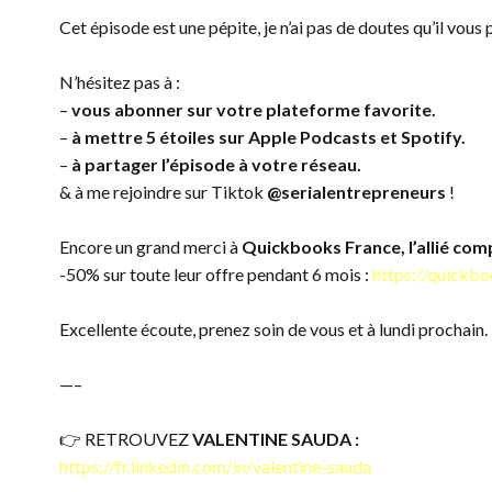
Cet épisode est une pépite, je n’ai pas de doutes qu’il vous 
N’hésitez pas à :
–
vous abonner sur votre plateforme favorite.
–
à mettre 5 étoiles sur Apple Podcasts et Spotify.
–
à partager l’épisode à votre réseau.
& à me rejoindre sur Tiktok
@serialentrepreneurs
!
Encore un grand merci à
Quickbooks France, l’allié com
-50% sur toute leur offre pendant 6 mois :
https://quickbo
Excellente écoute, prenez soin de vous et à lundi prochain.
—–
👉 RETROUVEZ
VALENTINE SAUDA :
https://fr.linkedin.com/in/valentine-sauda