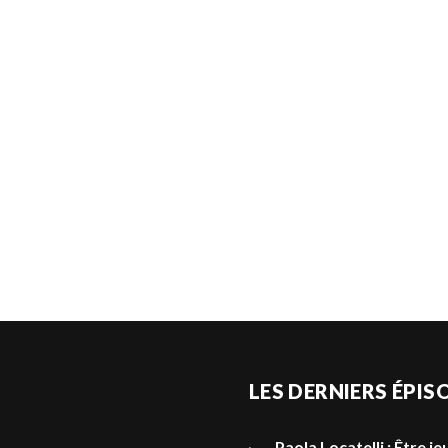
LES DERNIERS ÉPIS
Paola Locatelli : Être 