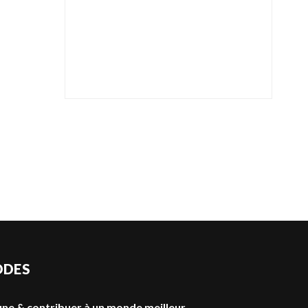
ODES
jeune & contribuer à un monde meilleur