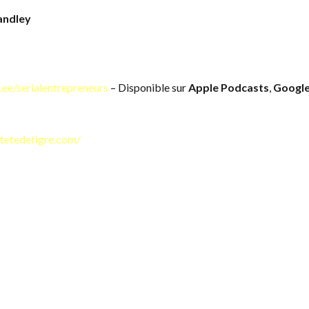
andley
r.ee/serialentrepreneurs
– Disponible sur
Apple Podcasts
,
Googl
tetedetigre.com/