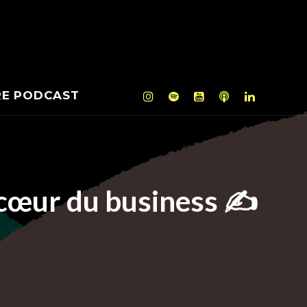
RE PODCAST
u cœur du business ✍️