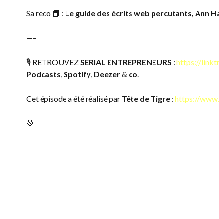
Sa reco 📕 :
Le guide des écrits web percutants, Ann H
—–
🎙 RETROUVEZ
SERIAL ENTREPRENEURS
:
https://linkt
Podcasts
,
Spotify
,
Deezer
&
co
.
Cet épisode a été réalisé par
Tête de Tigre
:
https://www.
💚